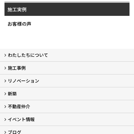
施工実例
お客様の声
わたしたちについて
施工事例
わたしたちについて…
会社概要
スタッフ紹介
アフターサポート
自社大工のつくる家
ショールーム
リノベーション
施工実例
お客様の声
新築
再生良家の家づくり (2)
戸建住宅リノベーション
リフォーム
住まいの補助金2026 (7)
不動産仲介
LaLaCASAの家
家づくりの流れ
新築モデルハウスモニター募集
イベント情報
不動産仲介
中古物件リノベーションの流れ
不動産情報
ブログ
イベント予告
イベント報告