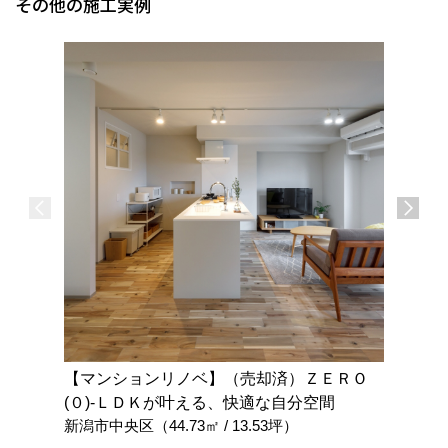
その他の施工実例
【マンションリノベ】（売却済）ＺＥＲＯ
【戸建リ
(０)-ＬＤＫが叶える、快適な自分空間
あふれる
新潟市中央区（44.73㎡ / 13.53坪）
新潟市東区
積）