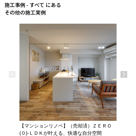
施工事例 - すべて にある
その他の施工実例
【マンションリノベ】（売却済）ＺＥＲＯ
【戸建リ
(０)-ＬＤＫが叶える、快適な自分空間
あふれる