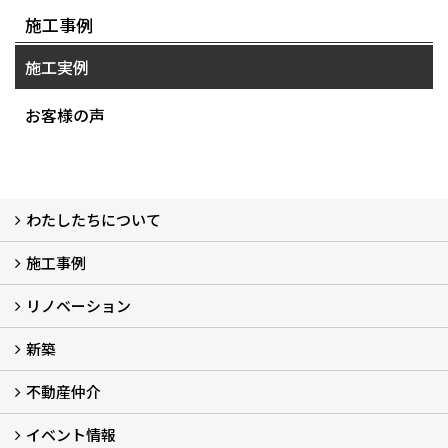
施工事例
施工実例
お客様の声
わたしたちについて
施工事例
わたしたちについて…
会社概要
スタッフ紹介
アフターサポート
自社大工のつくる家
ショールーム
リノベーション
施工実例
お客様の声
新築
再生良家の家づくり (2)
戸建住宅リノベーション
リフォーム
住まいの補助金2026 (7)
不動産仲介
LaLaCASAの家
家づくりの流れ
新築モデルハウスモニター募集
イベント情報
不動産仲介
中古物件リノベーションの流れ
不動産情報