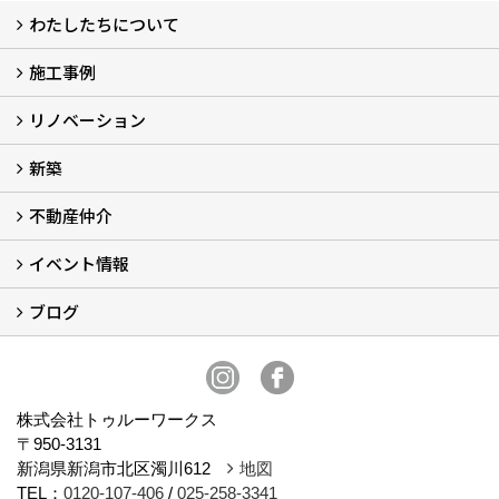
わたしたちについて
施工事例
わたしたちについて…
会社概要
スタッフ紹介
アフターサポート
自社大工のつくる家
ショールーム
リノベーション
施工実例
お客様の声
新築
再生良家の家づくり (2)
戸建住宅リノベーション
リフォーム
住まいの補助金2026 (7)
不動産仲介
LaLaCASAの家
家づくりの流れ
新築モデルハウスモニター募集
イベント情報
不動産仲介
中古物件リノベーションの流れ
不動産情報
ブログ
イベント予告
イベント報告
スタッフブログ
株式会社トゥルーワークス
〒950-3131
新潟県新潟市北区濁川612
地図
TEL：
0120-107-406
/
025-258-3341