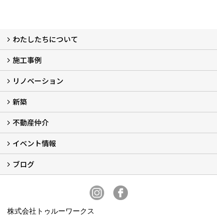
わたしたちについて
施工事例
わたしたちについて…
会社概要
スタッフ紹介
アフターサポート
自社大工のつくる家
ショールーム
リノベーション
施工実例
お客様の声
新築
再生良家の家づくり (2)
戸建住宅リノベーション
リフォーム
住まいの補助金2026 (7)
不動産仲介
LaLaCASAの家
家づくりの流れ
新築モデルハウスモニター募集
イベント情報
不動産仲介
中古物件リノベーションの流れ
不動産情報
ブログ
イベント予告
イベント報告
スタッフブログ
株式会社トゥルーワークス