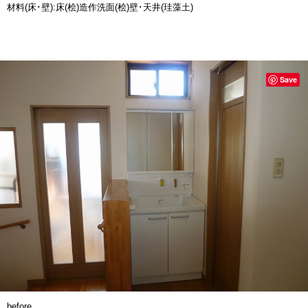
材料(床･壁):床(桧)造作洗面(桧)壁･天井(珪藻土)
Save
before