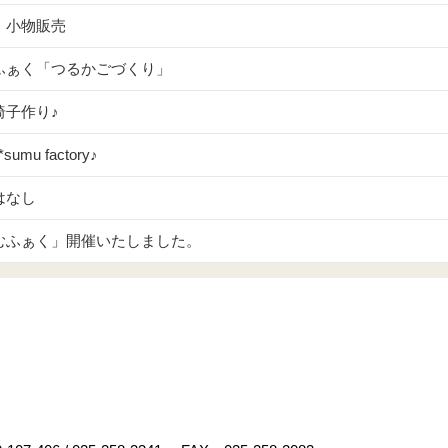
・小物販売
ふぁく「つるかごづくり」
椅子作り♪
sumu factory♪
はなし
むふぁく」開催いたしました。