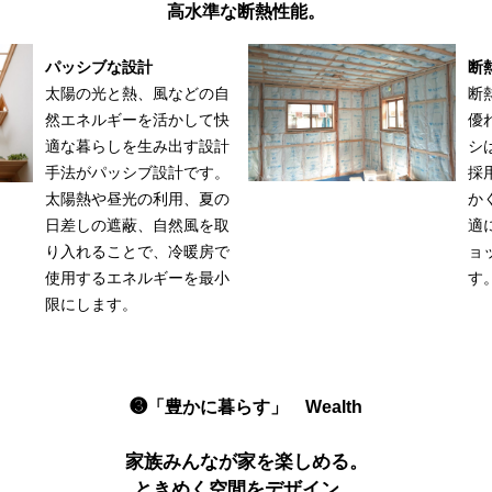
高水準な断熱性能。
パッシブな設計
断
太陽の光と熱、風などの自
断
然エネルギーを活かして快
優
適な暮らしを生み出す設計
シ
手法がパッシブ設計です。
採
太陽熱や昼光の利用、夏の
か
日差しの遮蔽、自然風を取
適
り入れることで、冷暖房で
ョ
使用するエネルギーを最小
す
限にします。
❸「豊かに暮らす」 Wealth
家族みんなが家を楽しめる。
ときめく空間をデザイン。