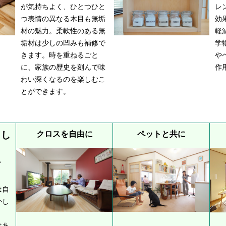
が気持ちよく、ひとつひと
レ
つ表情の異なる木目も無垢
効
材の魅力。柔軟性のある無
軽
垢材は少しの凹みも補修で
学
きます。時を重ねるごと
や
に、家族の歴史を刻んで味
作
わい深くなるのを楽しむこ
とができます。
らし
クロスを自由に
ペットと共に
ン
は自
かし
はあ