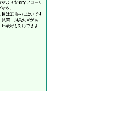
垢材より安価なフローリ
グ材を。
た目は無垢材に近いです
、抗菌・消臭効果があ
、床暖房も対応できま
。