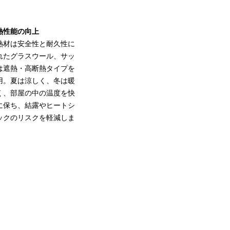
熱性能の向上
熱材は安全性と耐久性に
れたグラスウール、サッ
は遮熱・高断熱タイプを
用。夏は涼しく、冬は暖
く、部屋の中の温度を快
に保ち、結露やヒートシ
ックのリスクを軽減しま
。