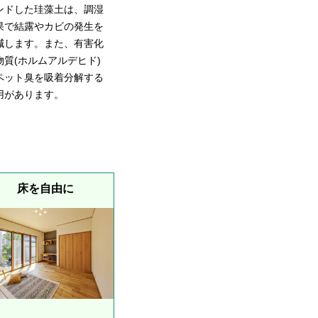
ンドした珪藻土は、調湿
果で結露やカビの発生を
減します。また、有害化
物質(ホルムアルデヒド)
ペット臭を吸着分解する
用があります。
床を自由に