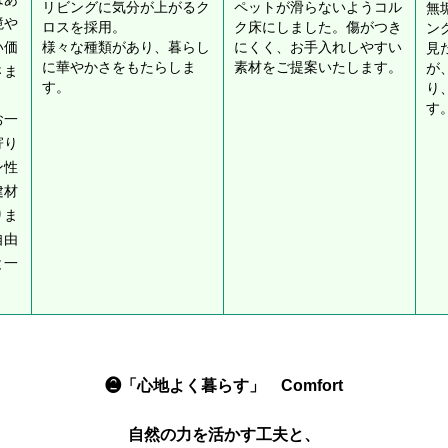
リビングに気分が上がるク
ペットが滑らないようコル
無
境や
ロスを採用。
ク床にしました。傷がつき
ン
い価
様々な種類があり、暮らし
にくく、お手入れしやすい
見
に華やかさをもたらしま
素材をご提案いたします。
が
さま
す。
り
す
お一
寄り
ン性
建材
りま
自由
と一
❷「心地よく暮らす」 Comfort
自然の力を活かす工夫と、