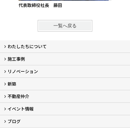
代表取締役社長 藤田
代表取
一覧へ戻る
わたしたちについて
施工事例
わたしたちについて…
会社概要
スタッフ紹介
アフターサポート
自社大工のつくる家
ショールーム
リノベーション
施工実例
お客様の声
新築
再生良家の家づくり (2)
戸建住宅リノベーション
リフォーム
住まいの補助金2026 (7)
不動産仲介
LaLaCASAの家
家づくりの流れ
新築モデルハウスモニター募集
イベント情報
不動産仲介
中古物件リノベーションの流れ
不動産情報
ブログ
イベント予告
イベント報告