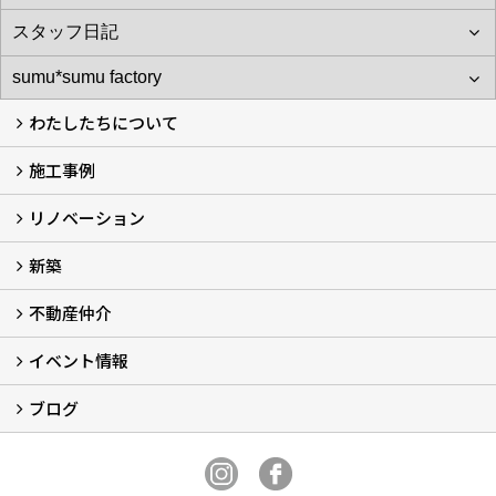
わたしたちについて
施工事例
わたしたちについて…
会社概要
スタッフ紹介
アフターサポート
自社大工のつくる家
ショールーム
リノベーション
施工実例
お客様の声
新築
再生良家の家づくり (2)
戸建住宅リノベーション
リフォーム
住まいの補助金2026 (7)
不動産仲介
LaLaCASAの家
家づくりの流れ
新築モデルハウスモニター募集
イベント情報
不動産仲介
中古物件リノベーションの流れ
不動産情報
ブログ
イベント予告
イベント報告
スタッフブログ