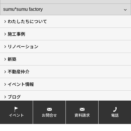
わたしたちについて
施工事例
わたしたちについて…
会社概要
スタッフ紹介
アフターサポート
自社大工のつくる家
ショールーム
リノベーション
施工実例
お客様の声
新築
再生良家の家づくり (2)
戸建住宅リノベーション
リフォーム
住まいの補助金2026 (7)
不動産仲介
LaLaCASAの家
家づくりの流れ
新築モデルハウスモニター募集
イベント情報
不動産仲介
中古物件リノベーションの流れ
不動産情報
ブログ
イベント予告
イベント報告
スタッフブログ
イベント
お問合せ
資料請求
電話
株式会社トゥルーワークス