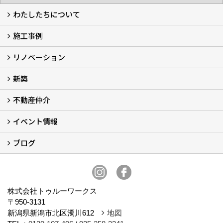
わたしたちについて
施工事例
わたしたちについて…
会社概要
スタッフ紹介
アフターサポート
自社大工のつくる家
ショールーム
リノベーション
施工実例
お客様の声
新築
再生良家の家づくり (2)
戸建住宅リノベーション
リフォーム
住まいの補助金2026 (7)
不動産仲介
LaLaCASAの家
家づくりの流れ
新築モデルハウスモニター募集
イベント情報
不動産仲介
中古物件リノベーションの流れ
不動産情報
ブログ
イベント予告
イベント報告
スタッフブログ
株式会社トゥルーワークス
〒950-3131
新潟県新潟市北区濁川612
地図