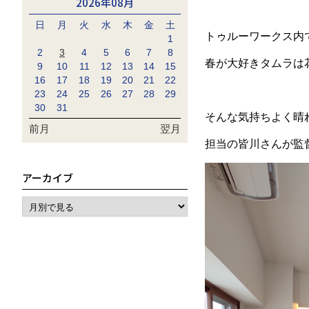
2026年08月
日
月
火
水
木
金
土
トゥルーワークス内
1
2
3
4
5
6
7
8
春が大好きタムラは
9
10
11
12
13
14
15
16
17
18
19
20
21
22
23
24
25
26
27
28
29
30
31
そんな気持ちよく晴
前月
翌月
担当の皆川さんが監
アーカイブ