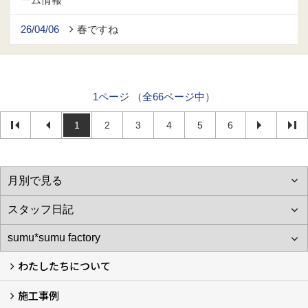
26/04/06
春ですね
1ページ （全66ページ中）
1
2
3
4
5
6
わたしたちについて
施工事例
わたしたちについて…
会社概要
スタッフ紹介
アフターサポート
自社大工のつくる家
ショールーム