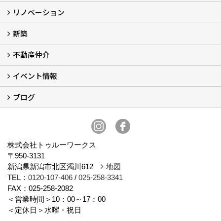
リノベーション
施工実例
お客様の声
新築
再生良家の家づくり (2)
戸建住宅リノベーション
リフォーム
住まいの補助金2026 (7)
不動産仲介
LaLaCASAの家
家づくりの流れ
新築モデルハウスモニター募集
イベント情報
不動産仲介
中古物件リノベーションの流れ
不動産情報
ブログ
イベント予告
イベント報告
スタッフブログ
株式会社トゥルーワークス
〒950-3131
新潟県新潟市北区濁川612
地図
TEL：
0120-107-406
/
025-258-3341
FAX：025-258-2082
＜営業時間＞10：00～17：00
＜定休日＞水曜・祝日