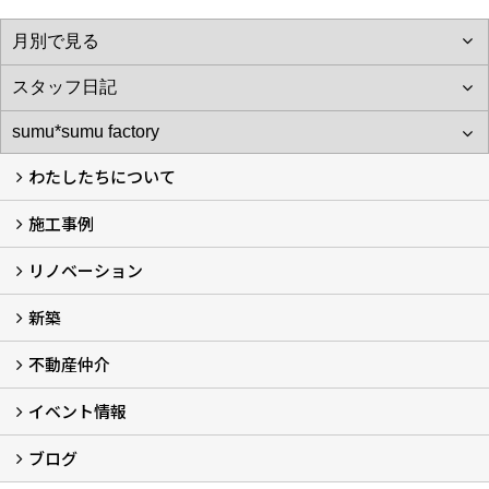
わたしたちについて
施工事例
わたしたちについて…
会社概要
スタッフ紹介
アフターサポート
自社大工のつくる家
ショールーム
リノベーション
施工実例
お客様の声
新築
再生良家の家づくり (2)
戸建住宅リノベーション
リフォーム
住まいの補助金2026 (7)
不動産仲介
LaLaCASAの家
家づくりの流れ
新築モデルハウスモニター募集
イベント情報
不動産仲介
中古物件リノベーションの流れ
不動産情報
ブログ
イベント予告
イベント報告