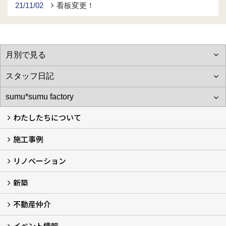
21/11/02
看板変更！
わたしたちについて
施工事例
わたしたちについて…
会社概要
スタッフ紹介
アフターサポート
自社大工のつくる家
ショールーム
リノベーション
施工実例
お客様の声
新築
再生良家の家づくり (2)
戸建住宅リノベーション
リフォーム
住まいの補助金2026 (7)
不動産仲介
LaLaCASAの家
家づくりの流れ
新築モデルハウスモニター募集
イベント情報
不動産仲介
中古物件リノベーションの流れ
不動産情報