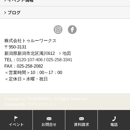
ブログ
イベント予告
イベント報告
スタッフブログ
株式会社トゥルーワークス
〒950-3131
新潟県新潟市北区濁川612
地図
TEL：
0120-107-406
/
025-258-3341
FAX：025-258-2082
＜営業時間＞10：00～17：00
＜定休日＞水曜・祝日
Copyright (c) TRUEWORKS. All Rights Reserved.
Produced by
ゴデスクリエイト
イベント
お問合せ
資料請求
電話