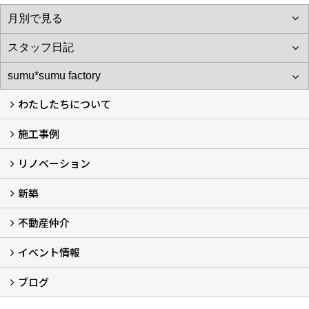
わたしたちについて
施工事例
わたしたちについて…
会社概要
スタッフ紹介
アフターサポート
自社大工のつくる家
ショールーム
リノベーション
施工実例
お客様の声
新築
再生良家の家づくり (2)
戸建住宅リノベーション
リフォーム
住まいの補助金2026 (7)
不動産仲介
LaLaCASAの家
家づくりの流れ
新築モデルハウスモニター募集
イベント情報
不動産仲介
中古物件リノベーションの流れ
不動産情報
ブログ
イベント予告
イベント報告