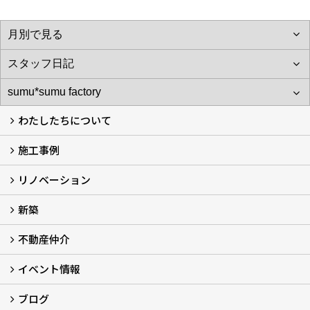
わたしたちについて
施工事例
わたしたちについて…
会社概要
スタッフ紹介
アフターサポート
自社大工のつくる家
ショールーム
リノベーション
施工実例
お客様の声
新築
再生良家の家づくり (2)
戸建住宅リノベーション
リフォーム
住まいの補助金2026 (7)
不動産仲介
LaLaCASAの家
家づくりの流れ
新築モデルハウスモニター募集
イベント情報
不動産仲介
中古物件リノベーションの流れ
不動産情報
ブログ
イベント予告
イベント報告