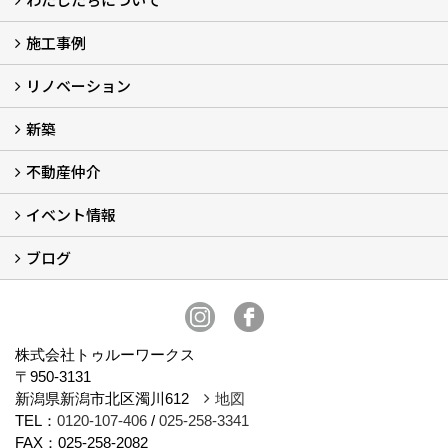
施工事例
わたしたちについて…
会社概要
スタッフ紹介
アフターサポート
自社大工のつくる家
ショールーム
リノベーション
施工実例
お客様の声
新築
再生良家の家づくり (2)
戸建住宅リノベーション
リフォーム
住まいの補助金2026 (7)
不動産仲介
LaLaCASAの家
家づくりの流れ
新築モデルハウスモニター募集
イベント情報
不動産仲介
中古物件リノベーションの流れ
不動産情報
ブログ
イベント予告
イベント報告
スタッフブログ
株式会社トゥルーワークス
〒950-3131
新潟県新潟市北区濁川612
地図
TEL：
0120-107-406
/
025-258-3341
FAX：025-258-2082